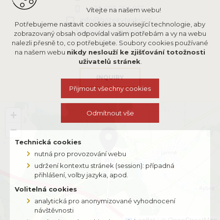
+420 603 254 855
Vítejte na našem webu!
info@hotelrytirsko.cz
Potřebujeme nastavit cookies a související technologie, aby
Jamné 156 - Rytířsko
zobrazovaný obsah odpovídal vašim potřebám a vy na webu
588 21
nalezli přesně to, co potřebujete. Soubory cookies používané
na našem webu
nikdy neslouží ke zjišťování totožnosti
uživatelů stránek
.
INQUIRY
Přijmout všechny cookies
+
Odmítnout vše
−
Technická cookies
nutná pro provozování webu
udržení kontextu stránek (session): případná
přihlášení, volby jazyka, apod.
Volitelná cookies
analytická pro anonymizované vyhodnocení
návštěvnosti
Leaflet
|
© OpenStreetMap