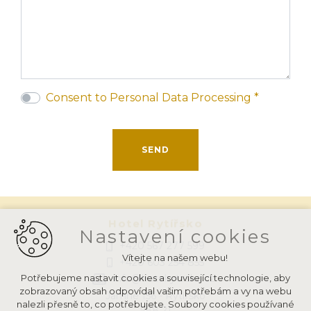
Consent to Personal Data Processing *
Hotel Rytířsko
Nastavení cookies
+420 567 277 599
Vítejte na našem webu!
+420 603 254 855
Potřebujeme nastavit cookies a související technologie, aby
info@hotelrytirsko.cz
zobrazovaný obsah odpovídal vašim potřebám a vy na webu
Jamné 156 - Rytířsko
nalezli přesně to, co potřebujete. Soubory cookies používané
588 21