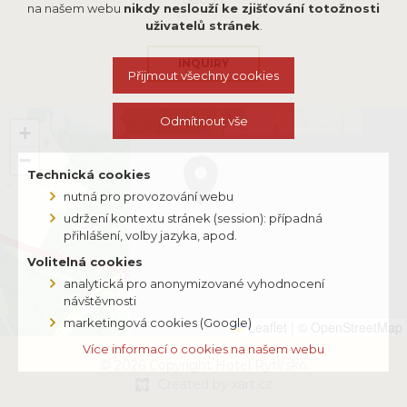
na našem webu
nikdy neslouží ke zjišťování totožnosti
uživatelů stránek
.
INQUIRY
Přijmout všechny cookies
Odmítnout vše
+
−
Technická cookies
nutná pro provozování webu
udržení kontextu stránek (session): případná
přihlášení, volby jazyka, apod.
Volitelná cookies
analytická pro anonymizované vyhodnocení
návštěvnosti
marketingová cookies (Google)
Leaflet
|
© OpenStreetMap
Více informací o cookies na našem webu
© 2026 Copyright Hotel Rytířsko
Created by xart.cz