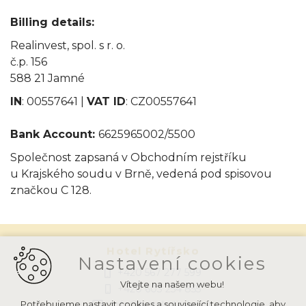
Billing details
:
Realinvest, spol. s r. o.
č.p. 156
588 21 Jamné
IN
: 00557641 |
VAT ID
: CZ00557641
Bank Account:
6625965002/5500
Společnost zapsaná v Obchodním rejstříku
u Krajského soudu v Brně, vedená pod spisovou
značkou C 128.
Hotel Rytířsko
Nastavení cookies
+420 567 277 599
Vítejte na našem webu!
+420 603 254 855
Potřebujeme nastavit cookies a související technologie, aby
info@hotelrytirsko.cz