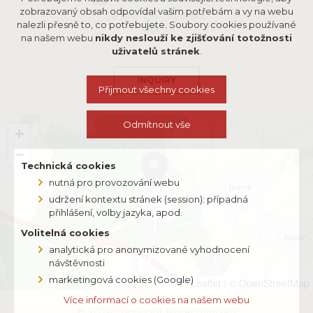
zobrazovaný obsah odpovídal vašim potřebám a vy na webu
Jamné 156 - Rytířsko
nalezli přesně to, co potřebujete. Soubory cookies používané
588 21
na našem webu
nikdy neslouží ke zjišťování totožnosti
uživatelů stránek
.
INQUIRY
Přijmout všechny cookies
Odmítnout vše
+
−
Technická cookies
nutná pro provozování webu
udržení kontextu stránek (session): případná
přihlášení, volby jazyka, apod.
Volitelná cookies
analytická pro anonymizované vyhodnocení
návštěvnosti
marketingová cookies (Google)
Leaflet
|
© OpenStreetMap
Více informací o cookies na našem webu
© 2026 Copyright Hotel Rytířsko