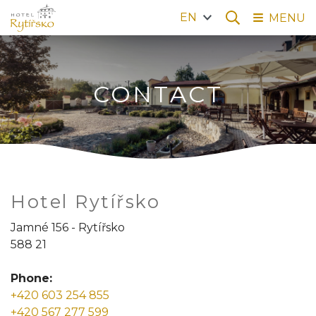
EN
MENU
CONTACT
Hotel Rytířsko
Jamné 156 - Rytířsko
588 21
Phone:
+420 603 254 855
+420 567 277 599