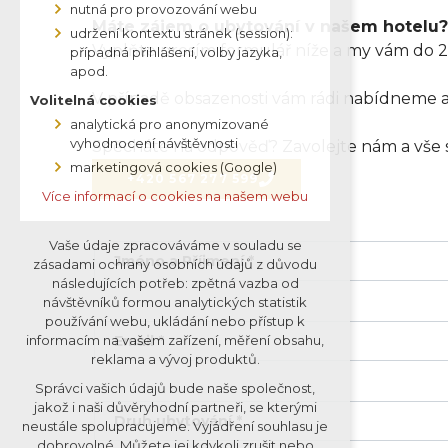
nutná pro provozování webu
Máte zájem o ubytování v našem hotelu?
udržení kontextu stránek (session):
Vyplňte prosím formulář níže a my vám do 2
případná přihlášení, volby jazyka,
apod.
V případě obsazenosti vám rádi nabídneme al
Volitelná cookies
analytická pro anonymizované
vyhodnocení návštěvnosti
Spěcháte na odpověď? Zavolejte nám a vše s
marketingová cookies (Google)
+420 567 277 599
Více informací o cookies na našem webu
Vaše údaje zpracováváme v souladu se
Jméno a Příjmení *
zásadami ochrany osobních údajů z důvodu
následujících potřeb: zpětná vazba od
návštěvníků formou analytických statistik
používání webu, ukládání nebo přístup k
informacím na vašem zařízení, měření obsahu,
Email *
reklama a vývoj produktů.
Správci vašich údajů bude naše společnost,
jakož i naši důvěryhodní partneři, se kterými
Druh ubytování *
neustále spolupracujeme. Vyjádření souhlasu je
dobrovolné. Můžete jej kdykoli zrušit nebo