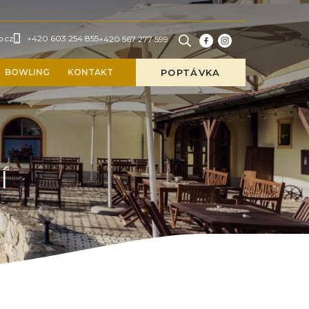
o.cz
+420 603 254 855
+420 567 277 599
BOWLING
KONTAKT
POPTÁVKA
Í